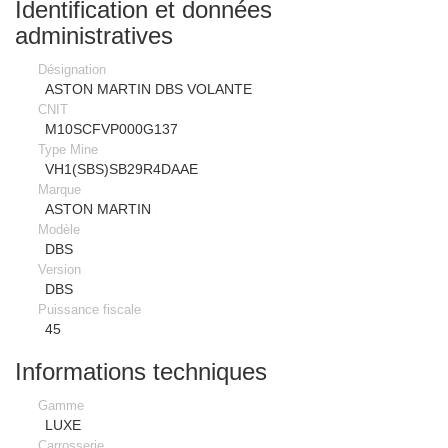
Identification et données
administratives
Désignation
ASTON MARTIN DBS VOLANTE
CNIT
M10SCFVP000G137
Type Mine
VH1(SBS)SB29R4DAAE
Marque
ASTON MARTIN
Modèle
DBS
Version
DBS
Puissance fiscale
45
Informations techniques
Gamme
LUXE
Carrosserie