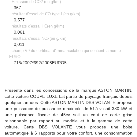
Emission de CO2 (en g/km)
367
résultat d'essai de CO type I (en g/km)
0,577
résultats d'essai HC(en g/km)
0,061
résultats d'essai NOx(en g/km)
0,011
champ V9 du certificat d'immatriculation qui contient la norme
EURO
715/2007*692/2008EURO5
Présente dans les concessions de la marque ASTON MARTIN,
cette voiture
COUPE
LUXE fait partie du paysage français depuis
quelques années. Cette ASTON MARTIN DBS VOLANTE propose
une puissance de puissance maximale de 517cv soit 380 kW et
une puissance fiscale de 45cv soit un cout de carte grise
raisonnable par rapport au modèle et à la gamme de cette
voiture. Cette DBS VOLANTE vous propose une boite
automatique à
6
rapports pour votre confort. une consommation