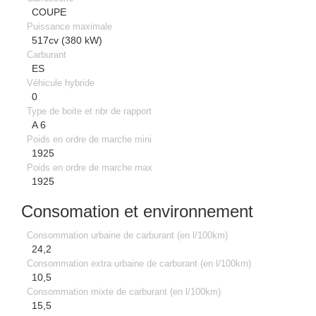
COUPE
Puissance maximale
517cv (380 kW)
Carburant
ES
Véhicule hybride
0
Type de boite et nbr de rapport
A 6
Poids en ordre de marche mini
1925
Poids en ordre de marche max
1925
Consomation et environnement
Consommation urbaine de carburant (en l/100km)
24,2
Consommation extra urbaine de carburant (en l/100km)
10,5
Consommation mixte de carburant (en l/100km)
15,5