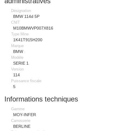
administratives
Désignation
BMW 114d 5P
CNIT
M10BMWVP007X816
Type Mine
1K41T915H200
Marque
BMW
Modèle
SERIE 1
Version
114
Puissance fiscale
5
Informations techniques
Gamme
MOY-INFER
Carrosserie
BERLINE