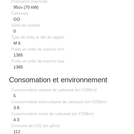
Puissance maximale
95cv (70 kW)
Carburant
GO
Véhicule hybride
0
Type de boite et nbr de rapport
M 6
Poids en ordre de marche mini
1385
Poids en ordre de marche max
1385
Consomation et environnement
Consommation urbaine de carburant (en l/100km)
5
Consommation extra urbaine de carburant (en l/100km)
3.8
Consommation mixte de carburant (en l/100km)
4.3
Emission de CO2 (en g/km)
112