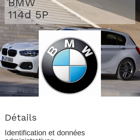
BMW
114d 5P
>
Détails
Identification et données