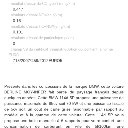
résultat d'essai de CO type I (en g/km)
0.447
résultats d'essai NOx(en g/km)
0.16
résultats d'essai HC+NOX(en g/km)
0.191
résultats d'essai de particule(en g/km)
0
champ V9 du certificat d'immatriculation qui contient la norme
EURO
715/2007*459/2012EURO5
Présente dans les concessions de la marque BMW, cette voiture
BERLINE
MOY-INFER fait partie du paysage français depuis
quelques années. Cette BMW 114d 5P propose une puissance de
puissance maximale de 95cv soit 70 kW et une puissance fiscale
de 5cv soit un cout de carte grise raisonnable par rapport au
modèle et à la gamme de cette voiture. Cette 114d 5P vous
propose une boite manuelle à
6
rapports pour votre confort. une
consommation de carburant en ville de 5l/100km, une