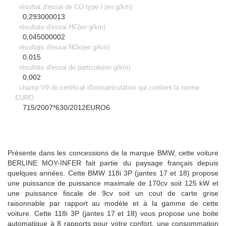
résultat d'essai de CO type I (en g/km)
0,293000013
résultats d'essai HC(en g/km)
0,045000002
résultats d'essai NOx(en g/km)
0,015
résultats d'essai de particule(en g/km)
0,002
champ V9 du certificat d'immatriculation qui contient la norme
EURO
715/2007*630/2012EURO6
Présente dans les concessions de la marque BMW, cette voiture
BERLINE
MOY-INFER fait partie du paysage français depuis
quelques années. Cette BMW 118i 3P (jantes 17 et 18) propose
une puissance de puissance maximale de 170cv soit 125 kW et
une puissance fiscale de 9cv soit un cout de carte grise
raisonnable par rapport au modèle et à la gamme de cette
voiture. Cette 118i 3P (jantes 17 et 18) vous propose une boite
automatique à
8
rapports pour votre confort. une consommation