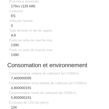
Puissance maximale
170cv (125 kW)
Carburant
ES
Véhicule hybride
0
Type de boite et nbr de rapport
A 8
Poids en ordre de marche mini
1390
Poids en ordre de marche max
1390
Consomation et environnement
Consommation urbaine de carburant (en l/100km)
7,400000095
Consommation extra urbaine de carburant (en l/100km)
4,800000191
Consommation mixte de carburant (en l/100km)
5,800000191
Emission de CO2 (en g/km)
134