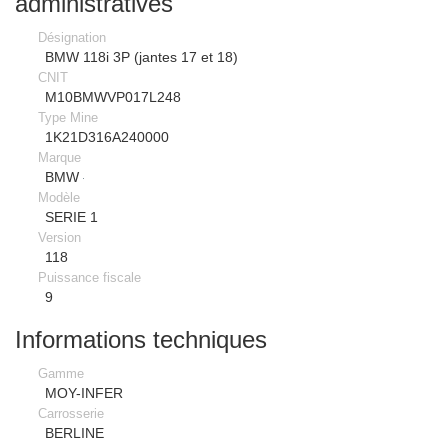
administratives
Désignation
BMW 118i 3P (jantes 17 et 18)
CNIT
M10BMWVP017L248
Type Mine
1K21D316A240000
Marque
BMW
Modèle
SERIE 1
Version
118
Puissance fiscale
9
Informations techniques
Gamme
MOY-INFER
Carrosserie
BERLINE