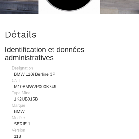
>
Détails
Identification et données
administratives
Désignation
BMW 118i Berline 3P
CNIT
M10BMWVP000K749
Type Mine
1K2UB915B
Marque
BMW
Modèle
SERIE 1
Version
118