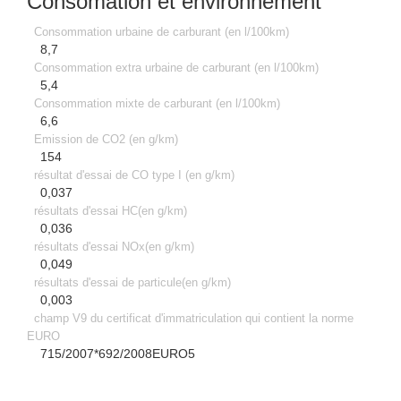
Consomation et environnement
Consommation urbaine de carburant (en l/100km)
8,7
Consommation extra urbaine de carburant (en l/100km)
5,4
Consommation mixte de carburant (en l/100km)
6,6
Emission de CO2 (en g/km)
154
résultat d'essai de CO type I (en g/km)
0,037
résultats d'essai HC(en g/km)
0,036
résultats d'essai NOx(en g/km)
0,049
résultats d'essai de particule(en g/km)
0,003
champ V9 du certificat d'immatriculation qui contient la norme
EURO
715/2007*692/2008EURO5