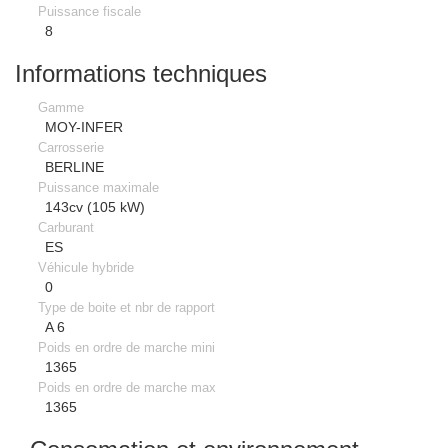
Puissance fiscale
8
Informations techniques
Gamme
MOY-INFER
Carrosserie
BERLINE
Puissance maximale
143cv (105 kW)
Carburant
ES
Véhicule hybride
0
Type de boite et nbr de rapport
A 6
Poids en ordre de marche mini
1365
Poids en ordre de marche max
1365