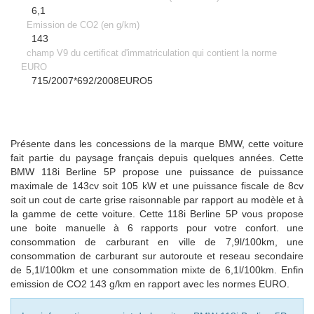
6,1
Emission de CO2 (en g/km)
143
champ V9 du certificat d'immatriculation qui contient la norme
EURO
715/2007*692/2008EURO5
Présente dans les concessions de la marque BMW, cette voiture
fait partie du paysage français depuis quelques années. Cette
BMW 118i Berline 5P propose une puissance de puissance
maximale de 143cv soit 105 kW et une puissance fiscale de 8cv
soit un cout de carte grise raisonnable par rapport au modèle et à
la gamme de cette voiture. Cette 118i Berline 5P vous propose
une boite manuelle à
6
rapports pour votre confort. une
consommation de carburant en ville de 7,9l/100km, une
consommation de carburant sur autoroute et reseau secondaire
de 5,1l/100km et une consommation mixte de
6,1
l/100km. Enfin
emission de CO2
143
g/km en rapport avec les normes EURO.