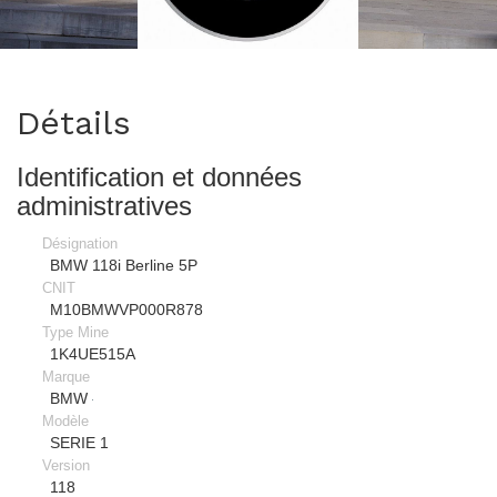
>
Détails
Identification et données
administratives
Désignation
BMW 118i Berline 5P
CNIT
M10BMWVP000R878
Type Mine
1K4UE515A
Marque
BMW
Modèle
SERIE 1
Version
118