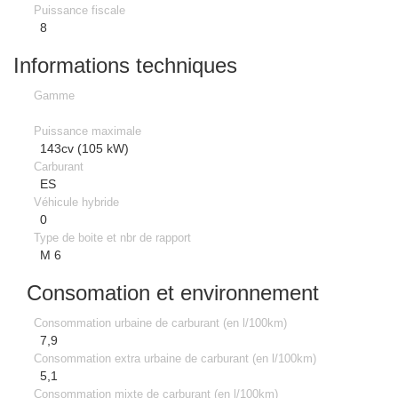
Puissance fiscale
8
Informations techniques
Gamme
Puissance maximale
143cv (105 kW)
Carburant
ES
Véhicule hybride
0
Type de boite et nbr de rapport
M 6
Consomation et environnement
Consommation urbaine de carburant (en l/100km)
7,9
Consommation extra urbaine de carburant (en l/100km)
5,1
Consommation mixte de carburant (en l/100km)