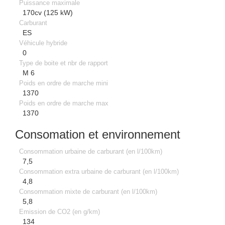
Puissance maximale
170cv (125 kW)
Carburant
ES
Véhicule hybride
0
Type de boite et nbr de rapport
M 6
Poids en ordre de marche mini
1370
Poids en ordre de marche max
1370
Consomation et environnement
Consommation urbaine de carburant (en l/100km)
7,5
Consommation extra urbaine de carburant (en l/100km)
4,8
Consommation mixte de carburant (en l/100km)
5,8
Emission de CO2 (en g/km)
134