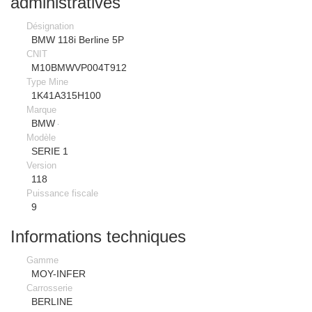
administratives
Désignation
BMW 118i Berline 5P
CNIT
M10BMWVP004T912
Type Mine
1K41A315H100
Marque
BMW
Modèle
SERIE 1
Version
118
Puissance fiscale
9
Informations techniques
Gamme
MOY-INFER
Carrosserie
BERLINE