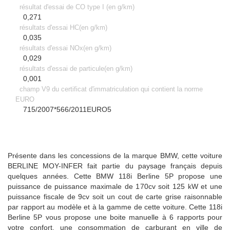
résultat d'essai de CO type I (en g/km)
0,271
résultats d'essai HC(en g/km)
0,035
résultats d'essai NOx(en g/km)
0,029
résultats d'essai de particule(en g/km)
0,001
champ V9 du certificat d'immatriculation qui contient la norme
EURO
715/2007*566/2011EURO5
Présente dans les concessions de la marque BMW, cette voiture
BERLINE
MOY-INFER fait partie du paysage français depuis
quelques années. Cette BMW 118i Berline 5P propose une
puissance de puissance maximale de 170cv soit 125 kW et une
puissance fiscale de 9cv soit un cout de carte grise raisonnable
par rapport au modèle et à la gamme de cette voiture. Cette 118i
Berline 5P vous propose une boite manuelle à
6
rapports pour
votre confort. une consommation de carburant en ville de