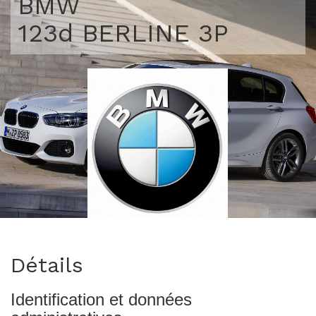
BMW
123d BERLINE 3P
>
Détails
Identification et données