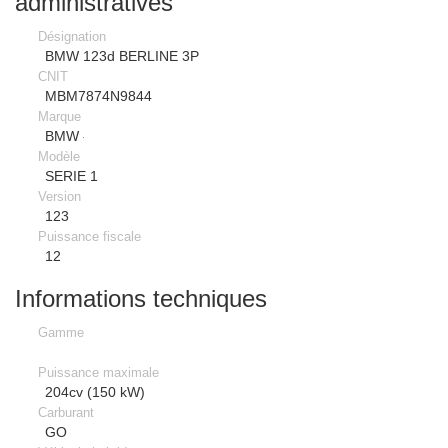
administratives
Désignation
BMW 123d BERLINE 3P
CNIT
MBM7874N9844
Marque
BMW
Modèle
SERIE 1
Version
123
Puissance fiscale
12
Informations techniques
Gamme
Puissance maximale
204cv (150 kW)
Carburant
GO