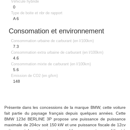
Véhicule hybride
0
Type de boite et nbr de rapport
A 6
Consomation et environnement
Consommation urbaine de carburant (en l/100km)
7.3
Consommation extra urbaine de carburant (en l/100km)
4.6
Consommation mixte de carburant (en l/100km)
5.6
Emission de CO2 (en g/km)
148
Présente dans les concessions de la marque BMW, cette voiture
fait partie du paysage français depuis quelques années. Cette
BMW 123d BERLINE 3P propose une puissance de puissance
maximale de 204cv soit 150 kW et une puissance fiscale de 12cv