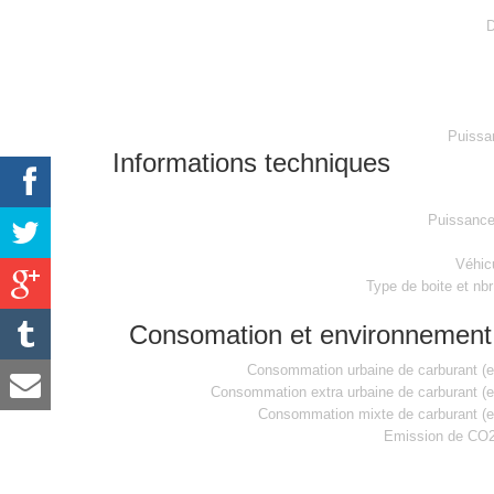
D
Puissa
Informations techniques
Puissanc
Véhic
Type de boite et nbr
Consomation et environnement
Consommation urbaine de carburant (e
Consommation extra urbaine de carburant (
Consommation mixte de carburant (e
Emission de CO2