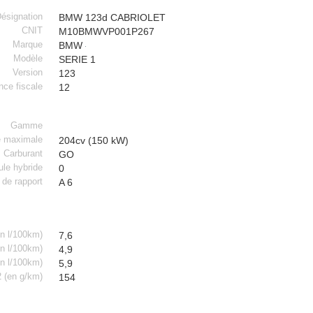
ésignation
BMW 123d CABRIOLET
CNIT
M10BMWVP001P267
Marque
BMW
Modèle
SERIE 1
Version
123
nce fiscale
12
Gamme
e maximale
204cv (150 kW)
Carburant
GO
ule hybride
0
 de rapport
A 6
n l/100km)
7,6
en l/100km)
4,9
n l/100km)
5,9
 (en g/km)
154