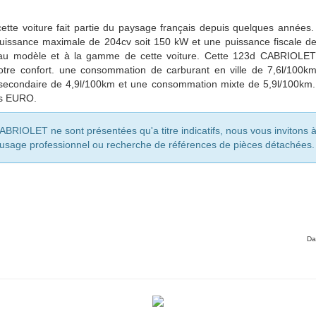
ette voiture
fait partie du paysage français depuis quelques années.
sance maximale de 204cv soit 150 kW et une puissance fiscale d
rt au modèle et à la gamme de cette voiture. Cette 123d CABRIOLE
tre confort. une consommation de carburant en ville de 7,6l/100k
 secondaire de 4,9l/100km et une consommation mixte de
5,9
l/100km.
es EURO.
BRIOLET ne sont présentées qu'a titre indicatifs, nous vous invitons 
 usage professionnel ou recherche de références de pièces détachées.
Da