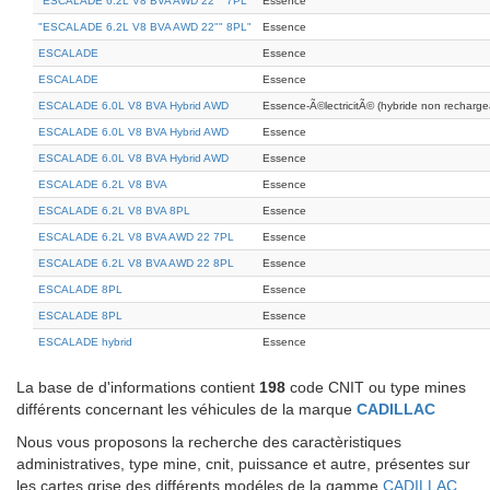
"ESCALADE 6.2L V8 BVA AWD 22"" 7PL"
Essence
"ESCALADE 6.2L V8 BVA AWD 22"" 8PL"
Essence
ESCALADE
Essence
ESCALADE
Essence
ESCALADE 6.0L V8 BVA Hybrid AWD
Essence-Ã©lectricitÃ© (hybride non recharge
ESCALADE 6.0L V8 BVA Hybrid AWD
Essence
ESCALADE 6.0L V8 BVA Hybrid AWD
Essence
ESCALADE 6.2L V8 BVA
Essence
ESCALADE 6.2L V8 BVA 8PL
Essence
ESCALADE 6.2L V8 BVA AWD 22 7PL
Essence
ESCALADE 6.2L V8 BVA AWD 22 8PL
Essence
ESCALADE 8PL
Essence
ESCALADE 8PL
Essence
ESCALADE hybrid
Essence
La base de d'informations contient
198
code CNIT ou type mines
différents concernant les véhicules de la marque
CADILLAC
Nous vous proposons la recherche des caractèristiques
administratives, type mine, cnit, puissance et autre, présentes sur
les cartes grise des différents modéles de la gamme
CADILLAC