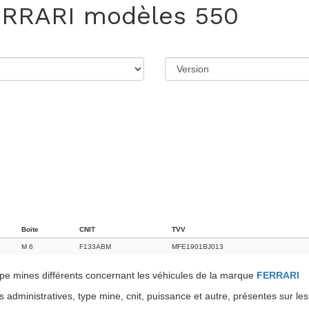
RRARI
modèles 550
Boite
CNIT
TVV
M 6
F133ABM
MFE1901BJ013
e mines différents concernant les véhicules de la marque
FERRARI
administratives, type mine, cnit, puissance et autre, présentes sur les