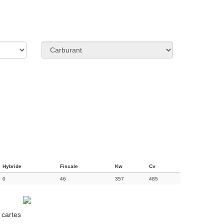
Hybride
Fiscale
Kw
Cv
0
46
357
485
 cartes