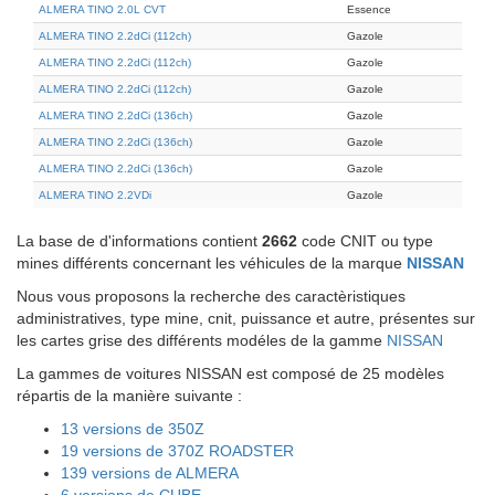
ALMERA TINO 2.0L CVT
Essence
ALMERA TINO 2.2dCi (112ch)
Gazole
ALMERA TINO 2.2dCi (112ch)
Gazole
ALMERA TINO 2.2dCi (112ch)
Gazole
ALMERA TINO 2.2dCi (136ch)
Gazole
ALMERA TINO 2.2dCi (136ch)
Gazole
ALMERA TINO 2.2dCi (136ch)
Gazole
ALMERA TINO 2.2VDi
Gazole
La base de d'informations contient
2662
code CNIT ou type
mines différents concernant les véhicules de la marque
NISSAN
Nous vous proposons la recherche des caractèristiques
administratives, type mine, cnit, puissance et autre, présentes sur
les cartes grise des différents modéles de la gamme
NISSAN
La gammes de voitures NISSAN est composé de 25 modèles
répartis de la manière suivante :
13 versions de 350Z
19 versions de 370Z ROADSTER
139 versions de ALMERA
6 versions de CUBE