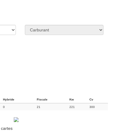
Hybride
Fiscale
Kw
Cv
0
21
221
300
 cartes