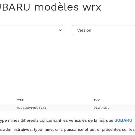
UBARU
modèles wrx
CNIT
TVV
M10SUBVP000Y784
V1VAFM3L
pe mines différents concernant les véhicules de la marque
SUBARU
administratives, type mine, cnit, puissance et autre, présentes sur les